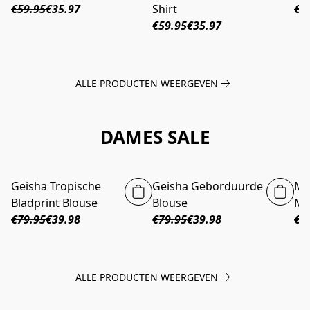
€59.95
€35.97
Shirt
€5
€59.95
€35.97
ALLE PRODUCTEN WEERGEVEN
DAMES SALE
Geisha Tropische
Geisha Geborduurde
Mo
-50%
-50%
Bladprint Blouse
Blouse
Mi
€79.95
€39.98
€79.95
€39.98
€2
ALLE PRODUCTEN WEERGEVEN