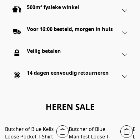
500m² fysieke winkel
Voor 16:00 besteld, morgen in huis
Veilig betalen
14 dagen eenvoudig retourneren
HEREN SALE
Butcher of Blue Kells
Butcher of Blue
Bu
-40%
-40%
Loose Pocket T-Shirt
Manifest Loose T-
Lt 