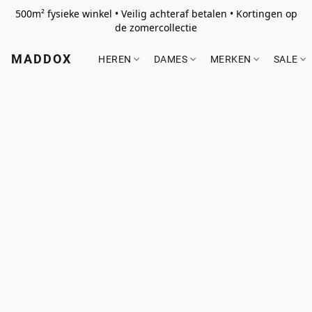
500m² fysieke winkel • Veilig achteraf betalen • Kortingen op
de zomercollectie
MADDOX
HEREN
DAMES
MERKEN
SALE