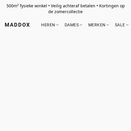
500m² fysieke winkel • Veilig achteraf betalen • Kortingen op
de zomercollectie
MADDOX
HEREN
DAMES
MERKEN
SALE