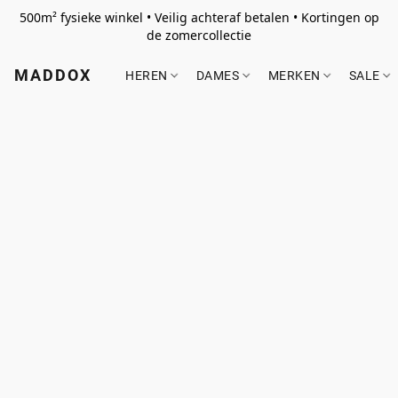
500m² fysieke winkel • Veilig achteraf betalen • Kortingen op
de zomercollectie
MADDOX
HEREN
DAMES
MERKEN
SALE