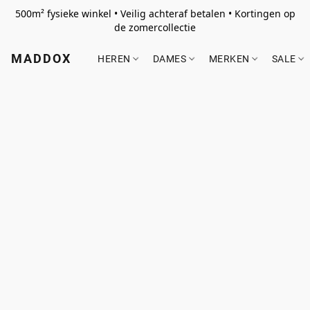
500m² fysieke winkel • Veilig achteraf betalen • Kortingen op
de zomercollectie
MADDOX
HEREN
DAMES
MERKEN
SALE