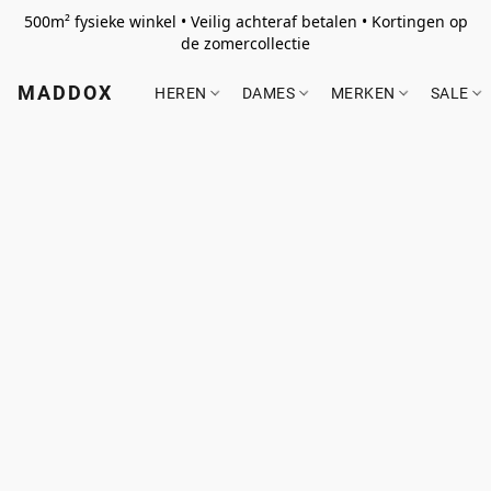
500m² fysieke winkel • Veilig achteraf betalen • Kortingen op
de zomercollectie
MADDOX
HEREN
DAMES
MERKEN
SALE