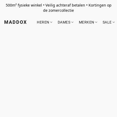
500m² fysieke winkel • Veilig achteraf betalen • Kortingen op
de zomercollectie
MADDOX
HEREN
DAMES
MERKEN
SALE