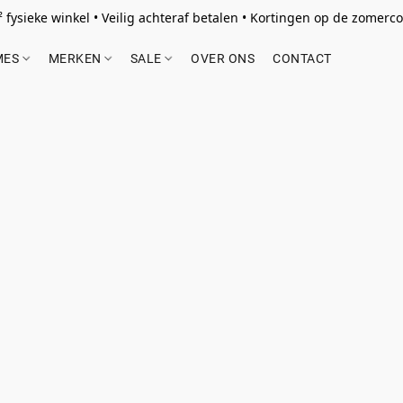
 fysieke winkel • Veilig achteraf betalen • Kortingen op de zomercol
MES
MERKEN
SALE
OVER ONS
CONTACT