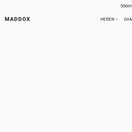
500m²
MADDOX
HEREN
DA