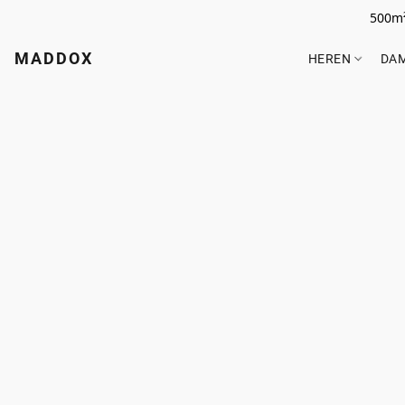
500m²
MADDOX
HEREN
DA