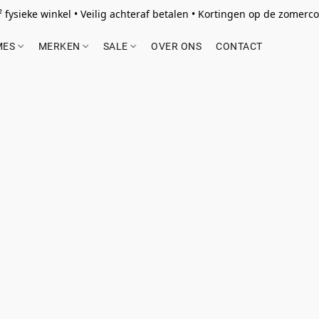
 fysieke winkel • Veilig achteraf betalen • Kortingen op de zomercol
MES
MERKEN
SALE
OVER ONS
CONTACT