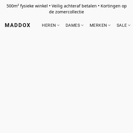
500m² fysieke winkel • Veilig achteraf betalen • Kortingen op
de zomercollectie
MADDOX
HEREN
DAMES
MERKEN
SALE