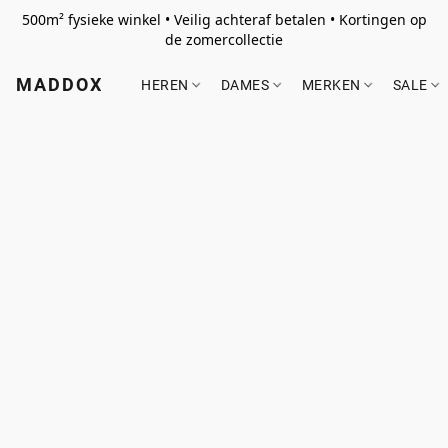
500m² fysieke winkel • Veilig achteraf betalen • Kortingen op
de zomercollectie
MADDOX
HEREN
DAMES
MERKEN
SALE