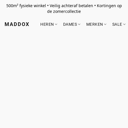
500m² fysieke winkel • Veilig achteraf betalen • Kortingen op
de zomercollectie
MADDOX
HEREN
DAMES
MERKEN
SALE