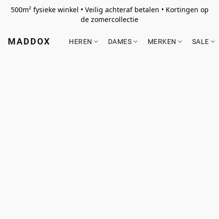
500m² fysieke winkel • Veilig achteraf betalen • Kortingen op
de zomercollectie
MADDOX
HEREN
DAMES
MERKEN
SALE