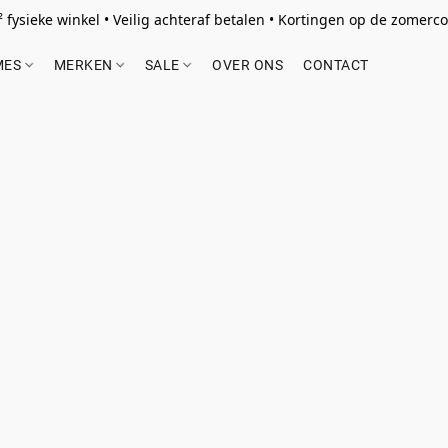
 fysieke winkel • Veilig achteraf betalen • Kortingen op de zomercol
MES
MERKEN
SALE
OVER ONS
CONTACT