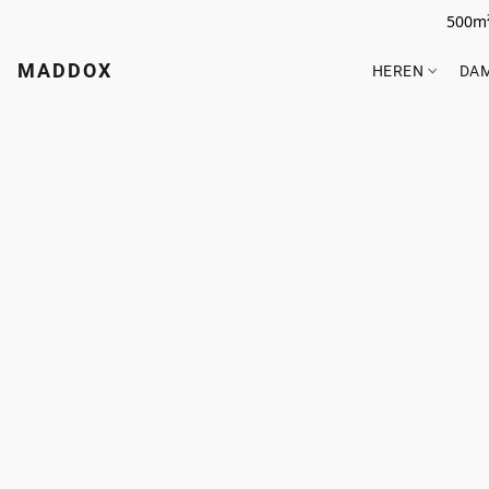
500m²
MADDOX
HEREN
DA