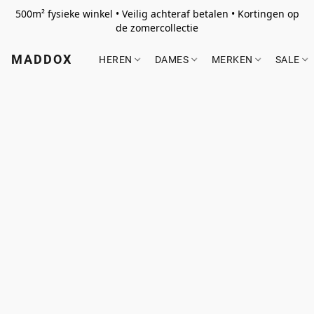
500m² fysieke winkel • Veilig achteraf betalen • Kortingen op
de zomercollectie
MADDOX
HEREN
DAMES
MERKEN
SALE