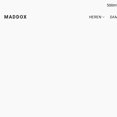
500m²
MADDOX
HEREN
DA