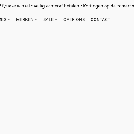
 fysieke winkel • Veilig achteraf betalen • Kortingen op de zomercol
MES
MERKEN
SALE
OVER ONS
CONTACT