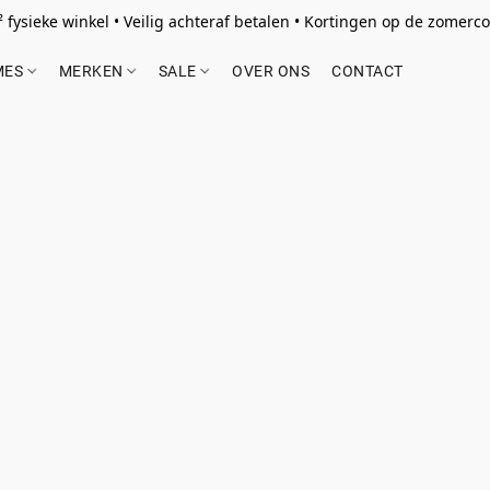
 fysieke winkel • Veilig achteraf betalen • Kortingen op de zomercol
MES
MERKEN
SALE
OVER ONS
CONTACT