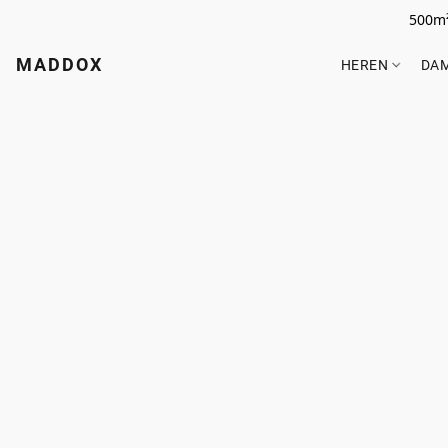
500m²
MADDOX
HEREN
DA