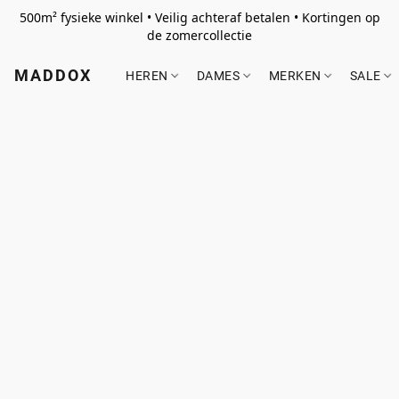
500m² fysieke winkel • Veilig achteraf betalen • Kortingen op
de zomercollectie
MADDOX
HEREN
DAMES
MERKEN
SALE