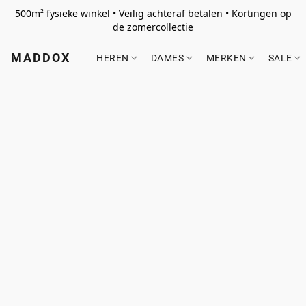
500m² fysieke winkel • Veilig achteraf betalen • Kortingen op
de zomercollectie
MADDOX
HEREN
DAMES
MERKEN
SALE