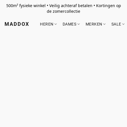
500m² fysieke winkel • Veilig achteraf betalen • Kortingen op
de zomercollectie
MADDOX
HEREN
DAMES
MERKEN
SALE