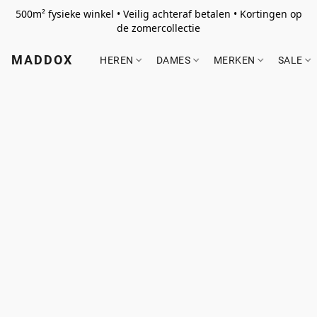
500m² fysieke winkel • Veilig achteraf betalen • Kortingen op
de zomercollectie
MADDOX
HEREN
DAMES
MERKEN
SALE