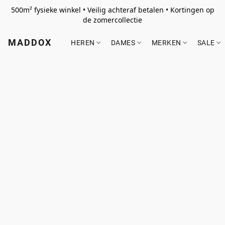
500m² fysieke winkel • Veilig achteraf betalen • Kortingen op
de zomercollectie
MADDOX
HEREN
DAMES
MERKEN
SALE