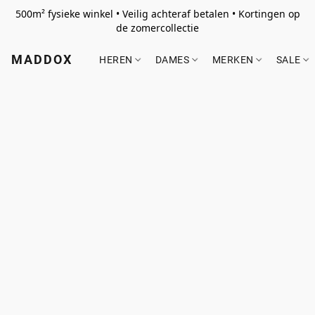
500m² fysieke winkel • Veilig achteraf betalen • Kortingen op
de zomercollectie
MADDOX
HEREN
DAMES
MERKEN
SALE