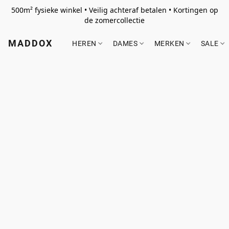
500m² fysieke winkel • Veilig achteraf betalen • Kortingen op
de zomercollectie
MADDOX
HEREN
DAMES
MERKEN
SALE