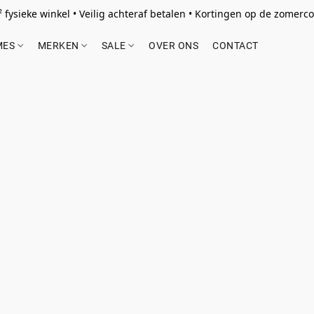
 fysieke winkel • Veilig achteraf betalen • Kortingen op de zomercol
MES
MERKEN
SALE
OVER ONS
CONTACT