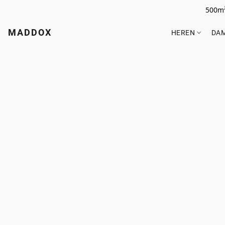
500m²
MADDOX
HEREN
DA