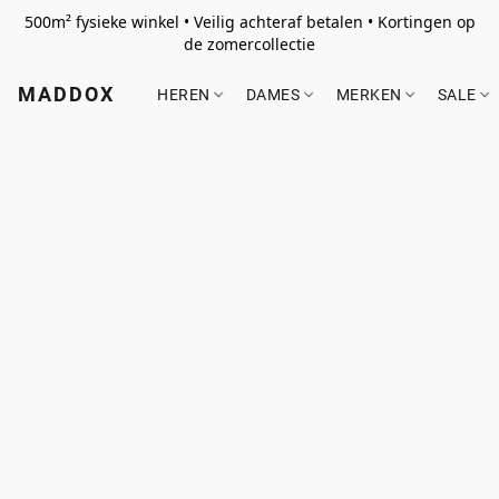
500m² fysieke winkel • Veilig achteraf betalen • Kortingen op
de zomercollectie
MADDOX
HEREN
DAMES
MERKEN
SALE