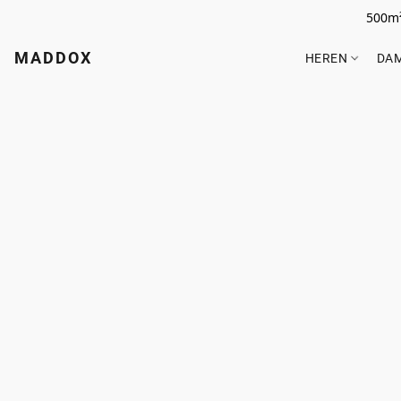
500m²
MADDOX
HEREN
DA