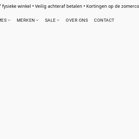
 fysieke winkel • Veilig achteraf betalen • Kortingen op de zomercol
MES
MERKEN
SALE
OVER ONS
CONTACT