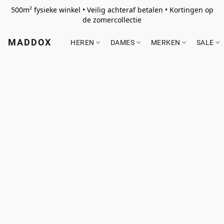
500m² fysieke winkel • Veilig achteraf betalen • Kortingen op
de zomercollectie
MADDOX
HEREN
DAMES
MERKEN
SALE