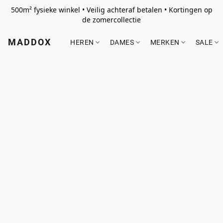
500m² fysieke winkel • Veilig achteraf betalen • Kortingen op
de zomercollectie
MADDOX
HEREN
DAMES
MERKEN
SALE