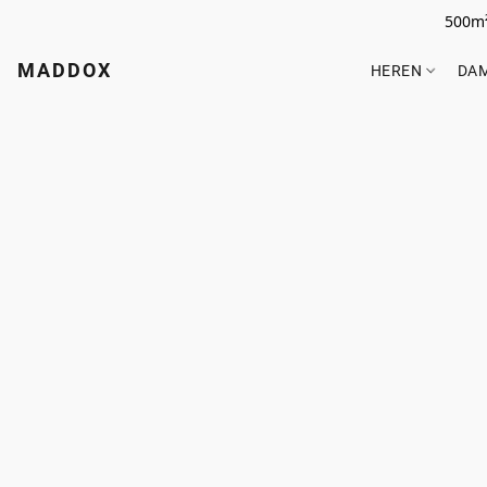
500m²
MADDOX
HEREN
DA