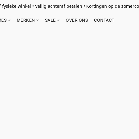
 fysieke winkel • Veilig achteraf betalen • Kortingen op de zomercol
MES
MERKEN
SALE
OVER ONS
CONTACT