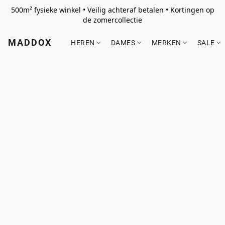
500m² fysieke winkel • Veilig achteraf betalen • Kortingen op
de zomercollectie
MADDOX
HEREN
DAMES
MERKEN
SALE