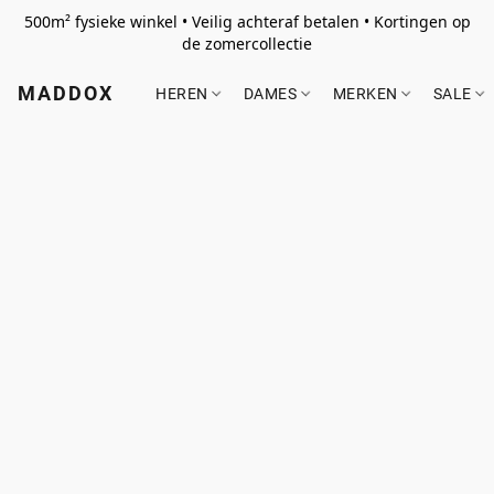
500m² fysieke winkel • Veilig achteraf betalen • Kortingen op
de zomercollectie
MADDOX
HEREN
DAMES
MERKEN
SALE