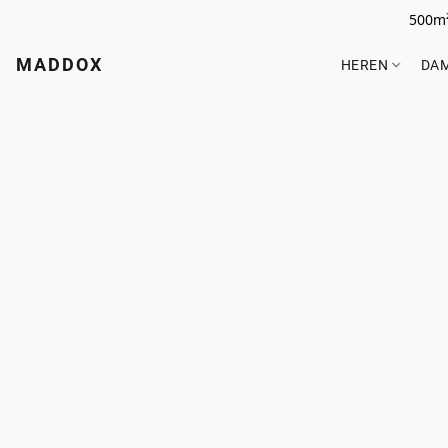
500m²
MADDOX
HEREN
DA