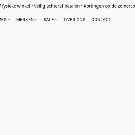
 fysieke winkel • Veilig achteraf betalen • Kortingen op de zomercol
MES
MERKEN
SALE
OVER ONS
CONTACT