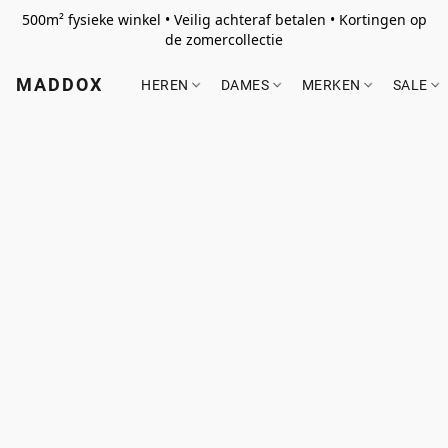
500m² fysieke winkel • Veilig achteraf betalen • Kortingen op
de zomercollectie
MADDOX
HEREN
DAMES
MERKEN
SALE