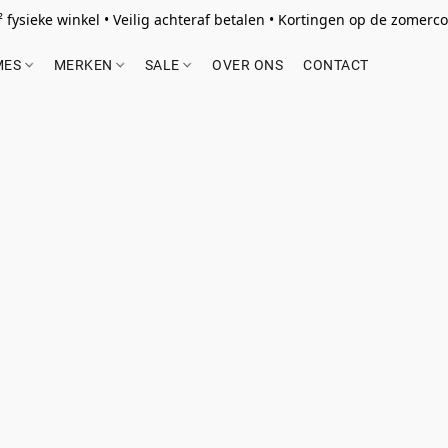
 fysieke winkel • Veilig achteraf betalen • Kortingen op de zomercol
MES
MERKEN
SALE
OVER ONS
CONTACT