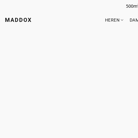
500m²
MADDOX
HEREN
DA