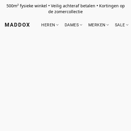
500m² fysieke winkel • Veilig achteraf betalen • Kortingen op
de zomercollectie
MADDOX
HEREN
DAMES
MERKEN
SALE