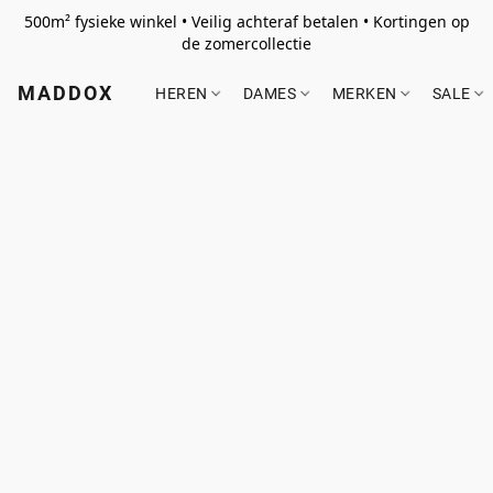
500m² fysieke winkel • Veilig achteraf betalen • Kortingen op
de zomercollectie
MADDOX
HEREN
DAMES
MERKEN
SALE