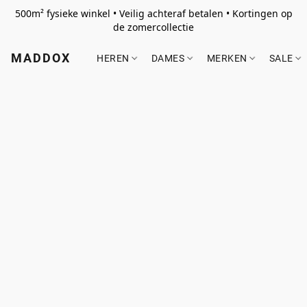
500m² fysieke winkel • Veilig achteraf betalen • Kortingen op
de zomercollectie
MADDOX
HEREN
DAMES
MERKEN
SALE