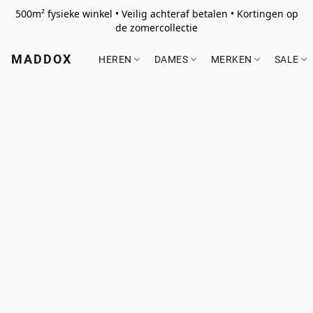
500m² fysieke winkel • Veilig achteraf betalen • Kortingen op
de zomercollectie
MADDOX
HEREN
DAMES
MERKEN
SALE