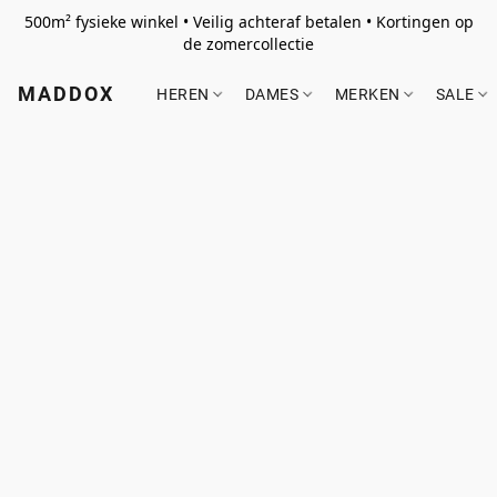
500m² fysieke winkel • Veilig achteraf betalen • Kortingen op
de zomercollectie
MADDOX
HEREN
DAMES
MERKEN
SALE