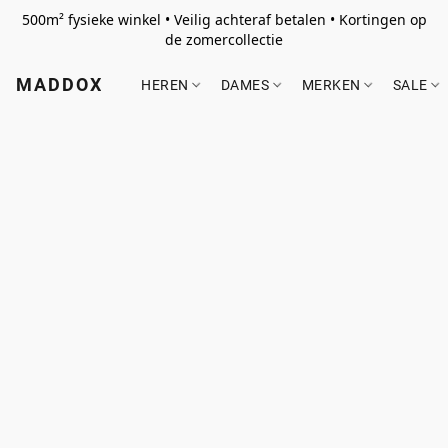
500m² fysieke winkel • Veilig achteraf betalen • Kortingen op
de zomercollectie
MADDOX
HEREN
DAMES
MERKEN
SALE