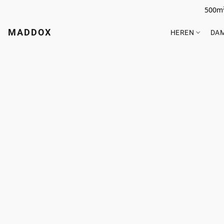
500m²
MADDOX
HEREN
DA