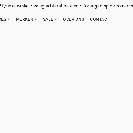
 fysieke winkel • Veilig achteraf betalen • Kortingen op de zomercol
MES
MERKEN
SALE
OVER ONS
CONTACT