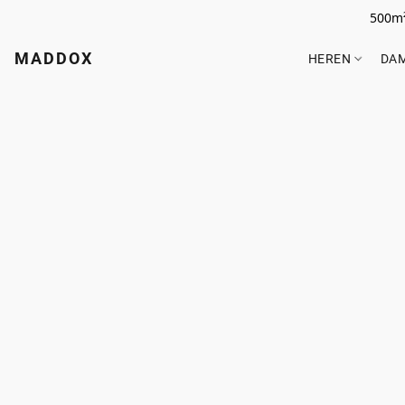
500m²
MADDOX
HEREN
DA