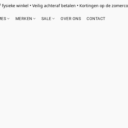
 fysieke winkel • Veilig achteraf betalen • Kortingen op de zomercol
MES
MERKEN
SALE
OVER ONS
CONTACT