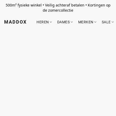
500m² fysieke winkel • Veilig achteraf betalen • Kortingen op
de zomercollectie
MADDOX
HEREN
DAMES
MERKEN
SALE