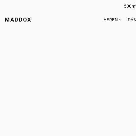
500m²
MADDOX
HEREN
DA