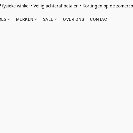
 fysieke winkel • Veilig achteraf betalen • Kortingen op de zomercol
MES
MERKEN
SALE
OVER ONS
CONTACT