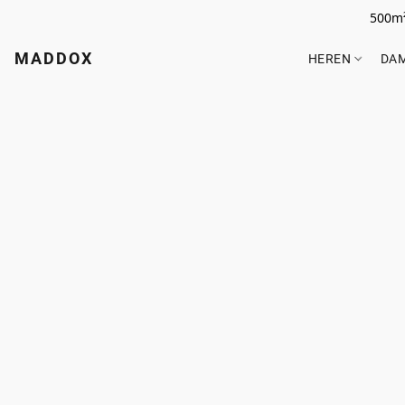
500m²
MADDOX
HEREN
DA