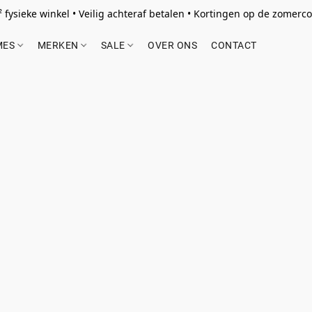
 fysieke winkel • Veilig achteraf betalen • Kortingen op de zomercol
MES
MERKEN
SALE
OVER ONS
CONTACT