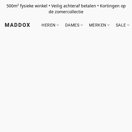
500m² fysieke winkel • Veilig achteraf betalen • Kortingen op
de zomercollectie
MADDOX
HEREN
DAMES
MERKEN
SALE