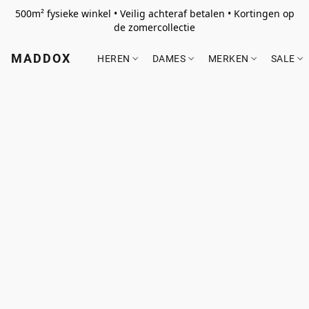
500m² fysieke winkel • Veilig achteraf betalen • Kortingen op
de zomercollectie
MADDOX
HEREN
DAMES
MERKEN
SALE