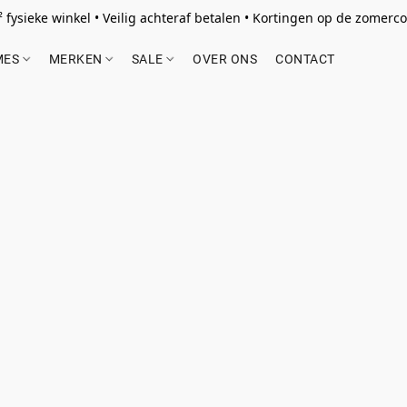
 fysieke winkel • Veilig achteraf betalen • Kortingen op de zomercol
MES
MERKEN
SALE
OVER ONS
CONTACT