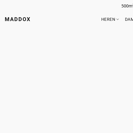
500m²
MADDOX
HEREN
DA