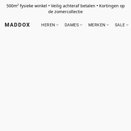
500m² fysieke winkel • Veilig achteraf betalen • Kortingen op
de zomercollectie
MADDOX
HEREN
DAMES
MERKEN
SALE